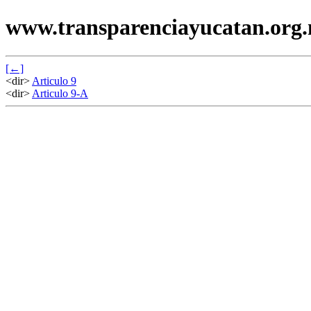
www.transparenciayucatan.org
[←]
<dir>
Articulo 9
<dir>
Articulo 9-A